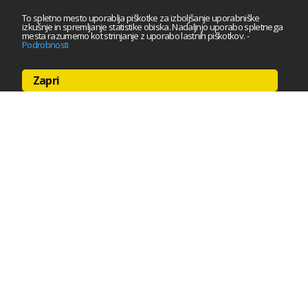
To spletno mesto uporablja piškotke za izboljšanje uporabniške
izkušnje in spremljanje statistike obiska. Nadaljnjo uporabo spletnega
mesta razumemo kot strinjanje z uporabo lastnih piškotkov.
-
Podrobnosti
Zapri