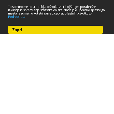
To spletno mesto uporablja piškotke za izboljšanje uporabniške
izkušnje in spremljanje statistike obiska. Nadaljnjo uporabo spletnega
mesta razumemo kot strinjanje z uporabo lastnih piškotkov.
-
Podrobnosti
Zapri